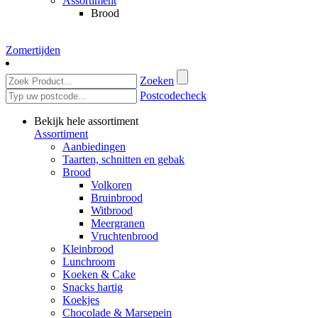
Assortiment
Brood
Zomertijden
Zoeken
Postcodecheck
Bekijk hele assortiment
Assortiment
Aanbiedingen
Taarten, schnitten en gebak
Brood
Volkoren
Bruinbrood
Witbrood
Meergranen
Vruchtenbrood
Kleinbrood
Lunchroom
Koeken & Cake
Snacks hartig
Koekjes
Chocolade & Marsepein