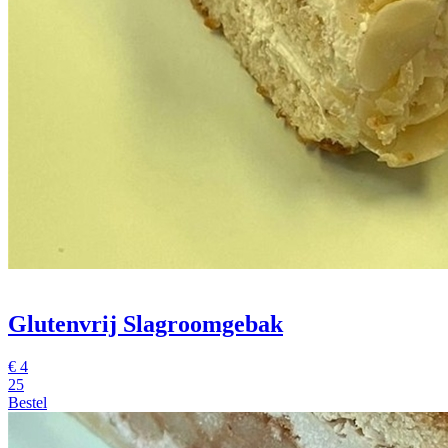
Glutenvrij Slagroomgebak
€
4
25
Bestel