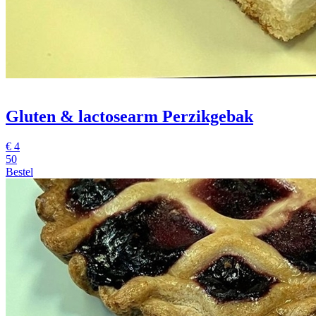
Gluten & lactosearm Perzikgebak
€
4
50
Bestel