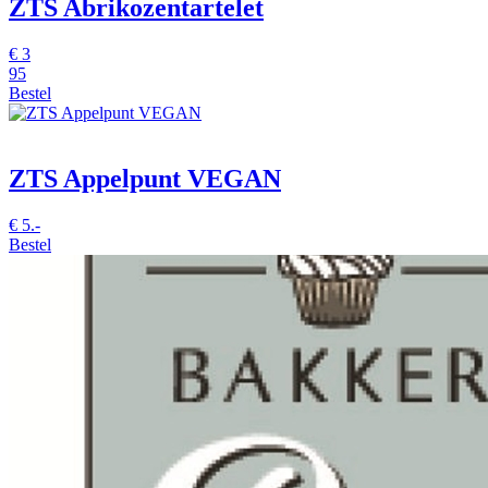
ZTS Abrikozentartelet
€
3
95
Bestel
ZTS Appelpunt VEGAN
€
5.-
Bestel