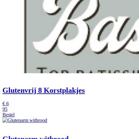
Glutenvrij 8 Korstplakjes
€
6
95
Bestel
Glutenarm witbrood