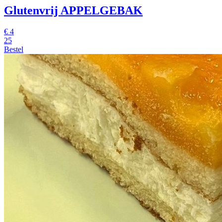
Glutenvrij APPELGEBAK
€
4
25
Bestel