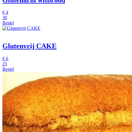
€
4
30
Bestel
Glutenvrij CAKE
€
6
25
Bestel