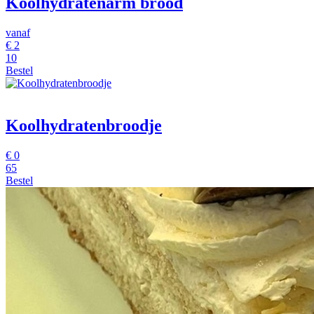
Koolhydratenarm brood
vanaf
€
2
10
Bestel
Koolhydratenbroodje
€
0
65
Bestel