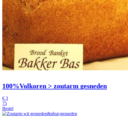
100%Volkoren > zoutarm
gesneden
€
3
75
Bestel