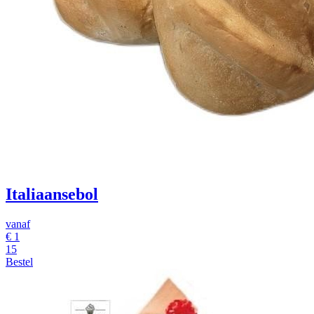
Italiaansebol
vanaf
€
1
15
Bestel