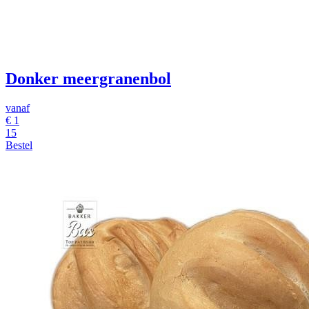
Donker meergranenbol
vanaf
€
1
15
Bestel