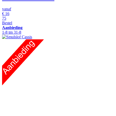
vanaf
€
16
75
Bestel
Aanbieding
1-8 tm 31-8