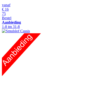
vanaf
€
16
75
Bestel
Aanbieding
1-8 tm 31-8