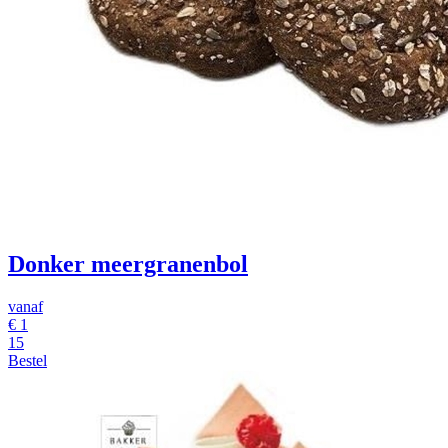
Donker meergranenbol
vanaf
€
1
15
Bestel