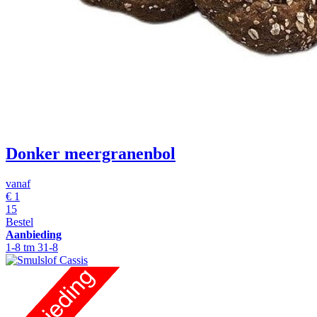
Donker meergranenbol
vanaf
€
1
15
Bestel
Aanbieding
1-8 tm 31-8