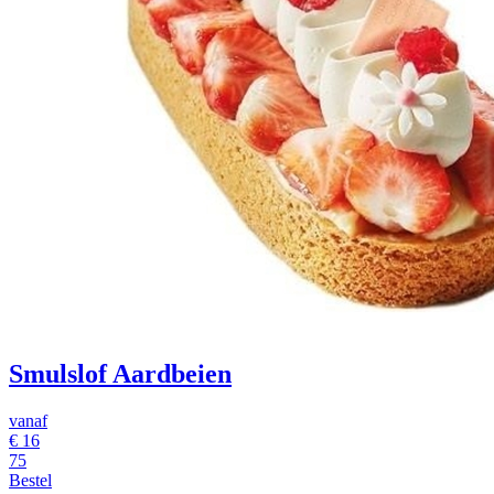
Smulslof Aardbeien
vanaf
€
16
75
Bestel