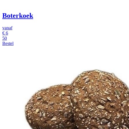
Boterkoek
vanaf
€
6
50
Bestel