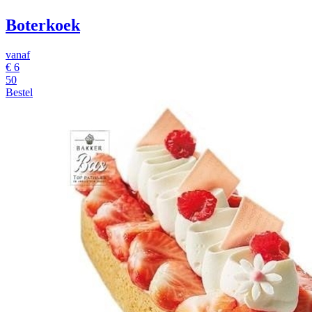
Boterkoek
vanaf
€
6
50
Bestel