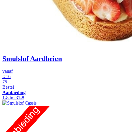
Smulslof Aardbeien
vanaf
€
16
75
Bestel
Aanbieding
1-8 tm 31-8