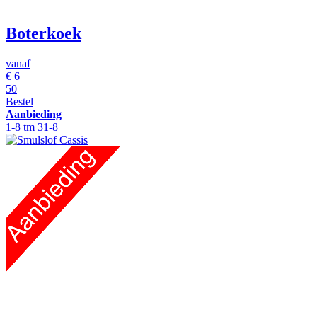
Boterkoek
vanaf
€
6
50
Bestel
Aanbieding
1-8 tm 31-8