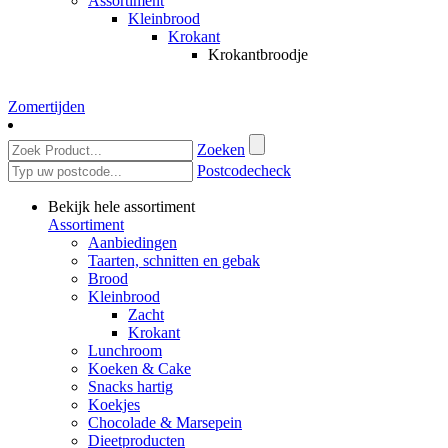
Assortiment
Kleinbrood
Krokant
Krokantbroodje
Zomertijden
Zoeken
Postcodecheck
Bekijk hele assortiment
Assortiment
Aanbiedingen
Taarten, schnitten en gebak
Brood
Kleinbrood
Zacht
Krokant
Lunchroom
Koeken & Cake
Snacks hartig
Koekjes
Chocolade & Marsepein
Dieetproducten