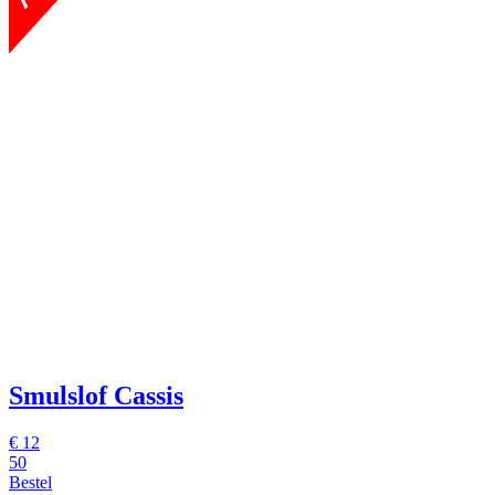
Smulslof Cassis
€
12
50
Bestel