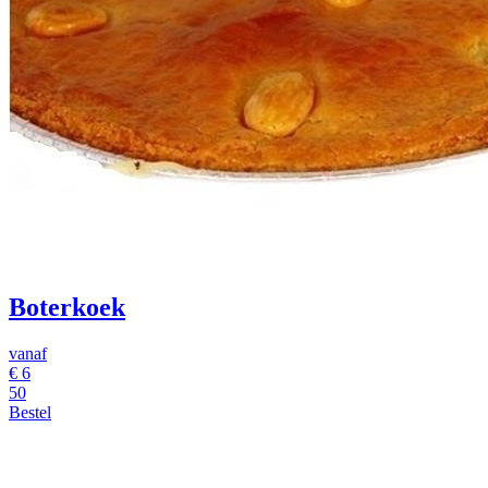
Boterkoek
vanaf
€
6
50
Bestel