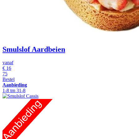
Smulslof Aardbeien
vanaf
€
16
75
Bestel
Aanbieding
1-8 tm 31-8