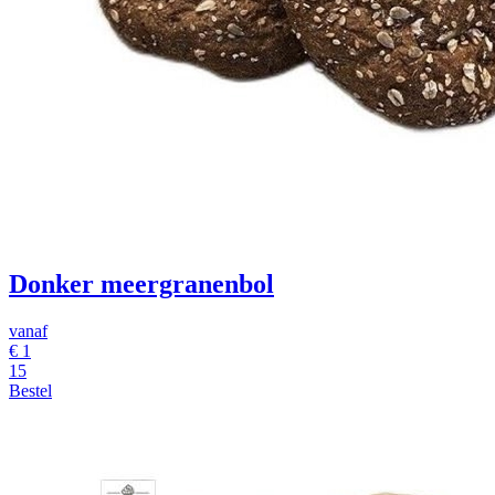
Donker meergranenbol
vanaf
€
1
15
Bestel