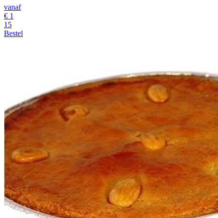
vanaf
€
1
15
Bestel